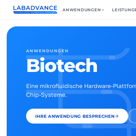
ANWENDUNGEN
LEISTUNG
ANWENDUNGEN
Biotech
Eine mikrofluidische Hardware-Plattfor
Chip-Systeme.
IHRE ANWENDUNG BESPRECHEN