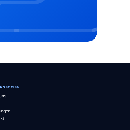
ERNEHMEN
uns
ungen
akt
o