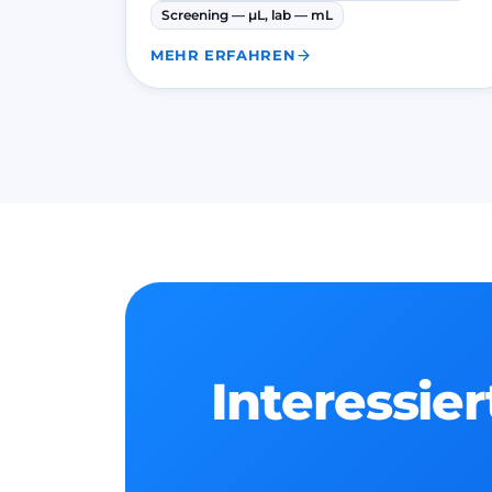
Screening — µL, lab — mL
MEHR ERFAHREN
Interessie