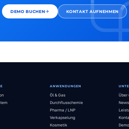
DEMO BUCHEN
KONTAKT AUFNEHMEN
E
ANWENDUNGEN
UNT
on
Öl & Gas
Über 
stem
Durchflusschemie
News
Pharma / LNP
Leist
Verkapselung
Kont
Kosmetik
Dem