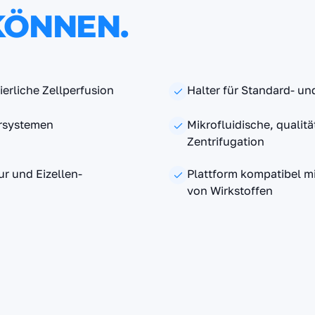
KÖNNEN.
ierliche Zellperfusion
Halter für Standard- u
orsystemen
Mikrofluidische, qualit
Zentrifugation
r und Eizellen-
Plattform kompatibel mi
von Wirkstoffen